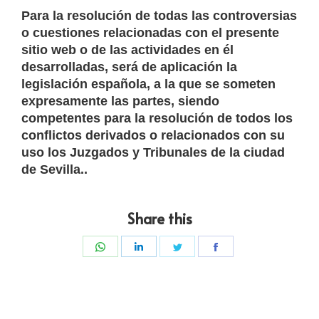
Para la resolución de todas las controversias
o cuestiones relacionadas con el presente
sitio web o de las actividades en él
desarrolladas, será de aplicación la
legislación española, a la que se someten
expresamente las partes, siendo
competentes para la resolución de todos los
conflictos derivados o relacionados con su
uso los Juzgados y Tribunales de la ciudad
de Sevilla..
Share this
Share
Share
Share
Share
on
on
on
on
WhatsApp
LinkedIn
Twitter
Facebook