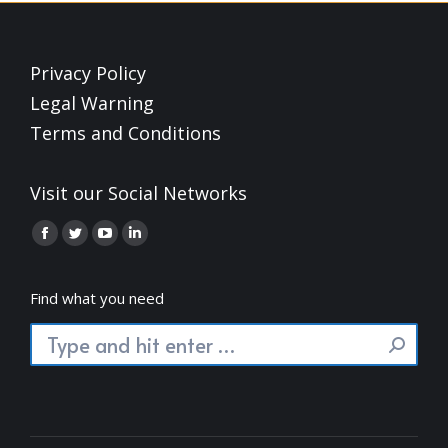
Privacy Policy
Legal Warning
Terms and Conditions
Visit our Social Networks
Find us on:
Facebook
Twitter
YouTube
Linkedin
page
page
page
page
opens
opens
opens
opens
Find what you need
in
in
in
in
Search:
new
new
new
new
window
window
window
window